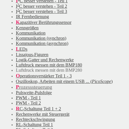
I
C besser verstehen - Teil 1
2
I
C besser verstehen - Teil 2
2
I
C besser verstehen - Teil 3
IR Fernbedienung
K
apazitiver Berührungssensor
Kenngrößen
Kommunikation
Kommunikation (synchron)
Kommunikation (asynchron)
L
EDs
Lissajous-Figuren
Logik-Gatter und Rechenwerke
Luftdruck messen mit dem BMP180
Luftdruck messen mit dem BMP280
O
perationsverstärker Teil 1 - 3
Oszilloskop, Arbeiten mit einem USB ... (
PicoScope
)
P
rozesssteuerung
Pulsweite-Pulsfolge
PWM - Teil 1
PWM - Teil 2
R
C-Schaltung Teil 1 + 2
Rechenwerke mit Steuergerät
Rechteckschwingung
RL-Schaltung Teil 1