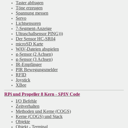
Taster abfragen
Töne erzeugen
Spannung messen
Servo
Lichtsensoren
7-Segment-Anzeige
Ultraschallsensor PING)))
Der Sensor HC-SR04
microSD Karte
WAV-Dateien abspielen
g-Sensor (2 Achsen)
g-Sensor (3 Achsen)
IR-Empfänger
PIR Bewegungsmelder
RFID
Joystick
XBee
RPi und Propeller 8 Kern -
SPIN
Code
I/O Befehle
Zeitverhalten
Methoden und Kerne (COGS)
Kerne (COGS) und Stack
Objekte
Objekt - Terminal