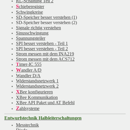
RL-Schaltung Teil 2
S
chieberegister
Schwingkreise
SD-Speicher besser verstehen (1)
SD-Speicher besser verstehen (2)
Signale richtig verstehen
Sinusschwingung
Spannungsteiler
SPI besser verstehen - Teil 1
SPI besser verstehen - Teil 2
Strom messen mit dem INA219
Strom messen mit dem ACS712
T
imer-IC 555
W
andler A/D
Wandler D/A
Widerstandsnetzwerk
1
Widerstandsnetzwerk 2
X
Bee konfigurieren
XBee Kommunikation
XBee API Paket und AT Befehl
Z
ahlsysteme
Entwurfstechnik Halbleiterschaltungen
Messtechnik