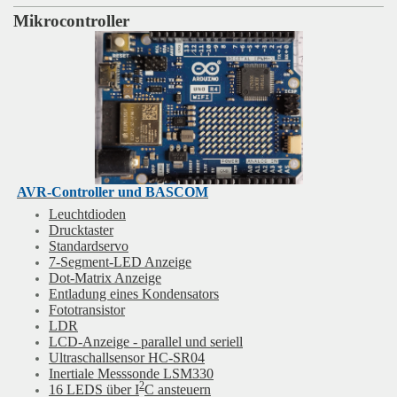
Mikrocontroller
AVR-Controller und BASCOM
Leuchtdioden
Drucktaster
Standardservo
7-Segment-LED Anzeige
Dot-Matrix Anzeige
Entladung eines Kondensators
Fototransistor
LDR
LCD-Anzeige - parallel und seriell
Ultraschallsensor HC-SR04
Inertiale Messsonde LSM330
2
16 LEDS über I
C ansteuern