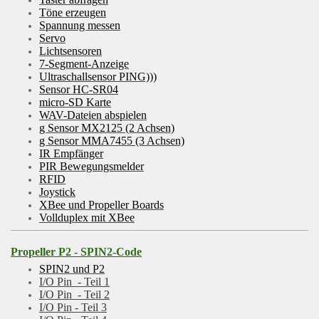
Töne erzeugen
Spannung messen
Servo
Lichtsensoren
7-Segment-Anzeige
Ultraschallsensor PING)))
Sensor HC-SR04
micro-SD Karte
WAV-Dateien abspielen
g Sensor MX2125 (2 Achsen)
g Sensor MMA7455 (3 Achsen)
IR Empfänger
PIR Bewegungsmelder
RFID
Joystick
XBee und Propeller Boards
Vollduplex mit XBee
Propeller P2 - SPIN2-Code
SPIN2 und P2
I/O Pin - Teil 1
I/O Pin - Teil 2
I/O Pin - Teil 3