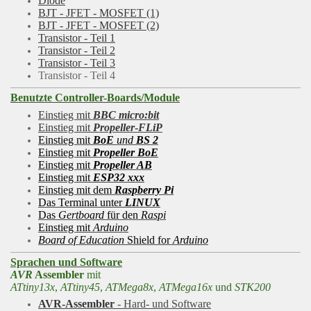
Diode
BJT - JFET - MOSFET (1)
BJT - JFET - MOSFET (2)
Transistor - Teil 1
Transistor - Teil 2
Transistor - Teil 3
Transistor - Teil 4
Benutzte Controller-Boards/Module
Einstieg mit
BBC micro:bit
Einstieg mit
Propeller
-
FLiP
Einstieg mit
BoE
und
BS 2
Einstieg mit
Propeller BoE
Einstieg mit
Propeller AB
Einstieg mit
ESP32 xxx
Einstieg mit dem
Raspberry Pi
Das Terminal unter
LINUX
Das
Gertboard
für den
Raspi
Einstieg mit
Arduino
Board of Education
Shield for
Arduino
Sprachen und Software
AVR
Assembler
mit
ATtiny13x
,
ATtiny45
,
ATMega8x
,
ATMega16x
und
STK200
AVR-Assembler
- Hard- und Software