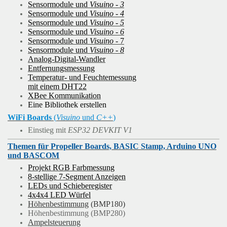
Sensormodule und
Visuino - 3
Sensormodule und
Visuino - 4
Sensormodule und
Visuino - 5
Sensormodule und
Visuino - 6
Sensormodule und
Visuino
- 7
Sensormodule und
Visuino - 8
Analog-Digital-Wandler
Entfernungsmessung
Temperatur- und Feuchtemessung
mit einem DHT22
XBee Kommunikation
Eine Bibliothek erstellen
WiFi Boards
(
Visuino
und
C++
)
Einstieg mit
ESP32 DEVKIT V1
Themen für Propeller Boards, BASIC Stamp, Arduino UNO
und BASCOM
Projekt RGB Farbmessung
8-stellige 7-Segment Anzeigen
LEDs und Schieberegister
4x4x4 LED Würfel
Höhenbestimmung
(BMP180)
Höhenbestimmung (BMP280)
Ampelsteuerung