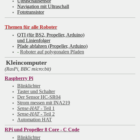
Ultraschallsensor
Navigation mit Ultraschall
Fototransistor
Themen für alle Roboter
QTI (für BS2, Propeller, Arduino)
und Linienfolger
Pfade abfahren (Propeller, Arduino)
-
Roboter auf polygonalen Pfaden
Kleincomputer
(RasPi, BBC micro:bit)
Raspberry Pi
Blinklichter
Taster und Schalter
Der Sensor HC-SR04
Strom messen mit INA219
Sense-HAT
- Teil 1
Sense-HAT
- Teil 2
Automation HAT
RPi und Propeller 8 Core - C Code
Blinklichter