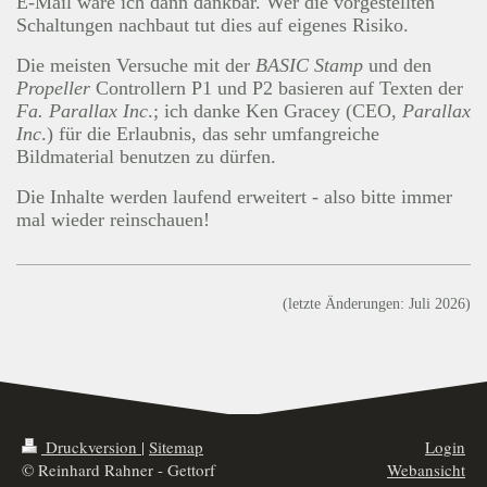
E-Mail wäre ich dann dankbar. Wer die vorgestellten
Schaltungen nachbaut tut dies auf eigenes Risiko.
Die meisten Versuche mit der
BASIC Stamp
und den
Propeller
Controllern P1 und P2 basieren auf Texten der
Fa. Parallax Inc
.; ich danke Ken Gracey (CEO,
Parallax
Inc
.) für die Erlaubnis, das sehr umfangreiche
Bildmaterial benutzen zu dürfen.
Die Inhalte werden laufend erweitert - also bitte immer
mal wieder reinschauen!
(letzte Änderungen: Juli 2026)
Druckversion
|
Sitemap
Login
© Reinhard Rahner - Gettorf
Webansicht