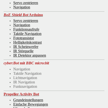
Servo zentrieren
Navigation
BoE Shield Bot
Arduino
Servo zentrieren
Navigation
Funktionsaufrufe
Taktile Navigation
Fototransistor
Helligkeitskontrast
IR Scheinwerfer
IR Störquelle
IR Detektor anpassen
cyber:Bot
mit
BBC micro:bit
Navigation
Taktile Navigation
Lichtnavigation
IR Navigation
Funknavigation
Propeller Activity Bot
Grundeinstellungen
Einfache Bewegungen