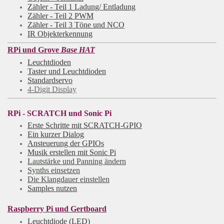
Zähler - Teil 1 Ladung/ Entladung
Zähler - Teil 2 PWM
Zähler - Teil 3 Töne und NCO
IR Objekterkennung
RPi und Grove
Base HAT
Leuchtdioden
Taster und Leuchtdioden
Standardservo
4-Digit Display
RPi - SCRATCH und Sonic Pi
Erste Schritte mit SCRATCH-GPIO
Ein kurzer Dialog
Ansteuerung der GPIOs
Musik erstellen mit Sonic Pi
Lautstärke und Panning ändern
Synths einsetzen
Die Klangdauer einstellen
Samples nutzen
Raspberry Pi und Gertboard
Leuchtdiode (LED)