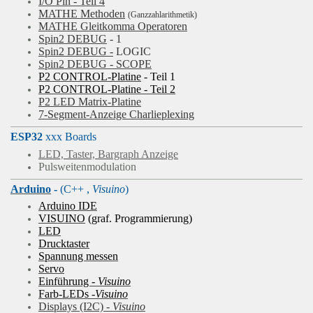
I/O Pin - Teil 4
MATHE Methoden
(Ganzzahlarithmetik)
MATHE Gleitkomma Operatoren
Spin2 DEBUG
- 1
Spin2 DEBUG -
LOGIC
Spin2 DEBUG - SCOPE
P2 CONTROL-Platine
- Teil 1
P2 CONTROL-Platine - Teil 2
P2 LED Matrix-Platine
7-Segment-Anzeige Charlieplexing
ESP32
xxx Boards
LED, Taster, Bargraph Anzeige
Pulsweitenmodulation
Arduino
-
(C++ ,
Visuino
)
Arduino IDE
VISUINO
(graf. Programmierung)
LED
Drucktaster
Spannung messen
Servo
Einführung -
Visuino
Farb-LEDs -
Visuino
Displays (I2C) -
Visuino