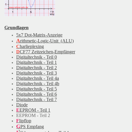
Grundlagen
5x7 Dot-Matrix-Anzeige
A
rithmetic-Logic-Unit (ALU)
C
harlieplexing
D
CF77 Zeitzeichen-Empfänger
Digitaltechnik - Teil 0
Digitaltechnik - Teil 1
Digitaltechnik - Teil 2
Digitaltechnik - Teil 3
Digitaltechnik - Teil 4a
Digitaltechnik - Teil 4b
Digitaltechnik - Teil 5
Digitaltechn
ik - Teil 6
Digitaltechnik - Teil 7
Diode
E
EPROM - Teil 1
EEPROM - Teil 2
F
lipflop
G
PS Empfang
2