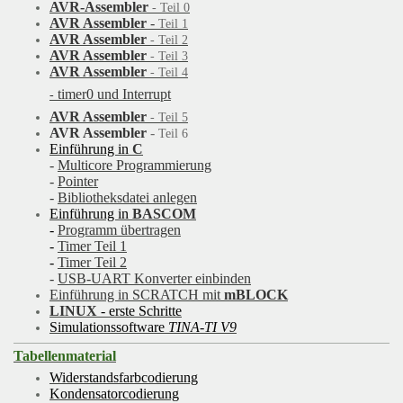
AVR-Assembler
-
Teil 0
AVR Assembler
-
Teil 1
AVR Assembler
- Teil 2
AVR Assembler
- Teil 3
AVR Assembler
- Teil 4
timer0 und Interrupt
-
AVR Assembler
-
Teil 5
AVR Assembler
-
Teil 6
Einführung in
C
-
Multicore Programmierung
-
Pointer
-
Bibliotheksdatei anlegen
Einführung in
BASCOM
-
Programm übertragen
-
Timer Teil 1
-
Timer Teil 2
-
USB-UART Konverter einbinden
Einführung in SCRATCH mit
mBLOCK
LINUX
- erste Schritte
Simulationssoftware
TINA-TI V9
Tabellenmaterial
Widerstandsfarbcodierung
Kondensatorcodierung