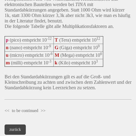
elektronischen Bauteilen werden bei
TINA
mit
Standardabkürzungen angegeben. Statt 1000 Ohm wird kürzer
1k, statt 3300 Ohm kürzer 3,3k aber nicht 3k3, wie man es häufig
in der Literatur findet, benutzt.
Die folgende Tabelle gibt alle Multiplikationsfaktoren an.
-12
12
p
(pico) entspricht 10
T
(Tera) entspricht 10
-9
9
n
(nano) entspricht 10
G
(Giga) entspricht 10
-6
6
u
(micro) entspricht 10
M
(Mega) entspricht 10
-3
3
m
(milli) entspricht 10
k
(Kilo) entspricht 10
Bei den Standardabkürzungen gilt es auf die Groß- und
Kleinschreibung zu achten und zwischen dem Zahlenwert und der
Standardabkürzung kein Leerzeichen zu setzen.
<< to be continued >>
zurück