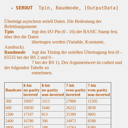
SEROUT  
Tpin, Baudmode, [OutputData]
Überträgt asynchron seriell Daten. Die Bedeutung der
Befehlsargumente
Tpin
legt den I/O Pin (0 - 16) der BASIC Stamp fest,
über den die Daten
übertragen werden (Variable, Konstante,
Ausdruck).
Baudmode
legt das Timing der seriellen Übertragung fest (0 -
65535 bei der BS 2 und 0 -
7 bei der BS 1). Der Argumentwert ist codiert und
der folgenden Tabelle zu
entnehmen.
8-bit
8-bit
7-bit
7-bit
Baudrate
no-parity
no-parity
even-parity
even-parity
inverted
non-inverted
inverted
non-inverted
300
19697
3313
27889
11505
600
18030
1646
26222
9838
1200
17197
813
25389
9005
2400
16780
396
24972
8588
4800
16572
188
24764
8380