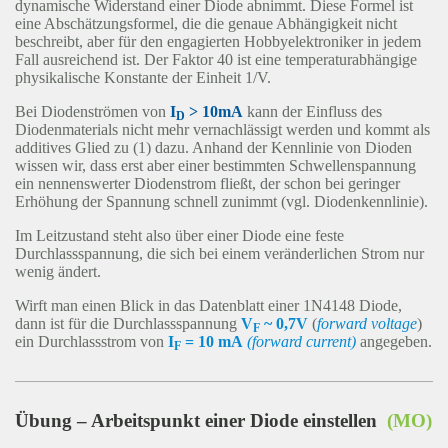
dynamische Widerstand einer Diode abnimmt. Diese Formel ist
eine Abschätzungsformel, die die genaue Abhängigkeit nicht
beschreibt, aber für den engagierten Hobbyelektroniker in jedem
Fall ausreichend ist. Der Faktor 40 ist eine temperaturabhängige
physikalische Konstante der Einheit 1/V.
Bei Diodenströmen von
I
> 10mA
kann der Einfluss des
D
Diodenmaterials nicht mehr vernachlässigt werden und kommt als
additives Glied zu (1) dazu. Anhand der Kennlinie von Dioden
wissen wir, dass erst aber einer bestimmten Schwellenspannung
ein nennenswerter Diodenstrom fließt, der schon bei geringer
Erhöhung der Spannung schnell zunimmt (vgl. Diodenkennlinie).
Im Leitzustand steht also über einer Diode eine feste
Durchlassspannung, die sich bei einem veränderlichen Strom nur
wenig ändert.
Wirft man einen Blick in das Datenblatt einer 1N4148 Diode,
dann ist für die Durchlassspannung
V
~ 0,7V
(
forward voltage
)
F
ein Durchlassstrom von
I
= 10 mA
(forward current)
angegeben.
F
Übung – Arbeitspunkt einer Diode einstellen
(MO)