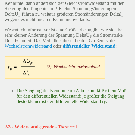
Kennlinie, dann ändert sich der Gleichstromwiderstand mit der
Steigung der Tangente an P. Kleine Spannungsänderungen
Delta
U
führen zu weitaus größeren Stromänderungen
Delta
I
,
F
F
wegen des nicht linearen Kennlinienverlaufs.
Wesentlich informativer ist eine Größe, die angibt, wie sich bei
sehr kleiner Änderung der Spannung
D
eltaU
die Stromstärke
F
D
eltaI
ändert. Das Verhältnis dieser beiden Größen ist der
F
Wechselstromwiderstand
oder
differentieller Widerstand
:
Die Steigung der Kennlinie im Arbeitspunkt P ist ein Maß
für den differentiellen Widerstand; je größer die Steigung,
desto kleiner ist der differentielle Widerstand r
.
F
2.3 - Widerstandsgerade -
Theorieteil