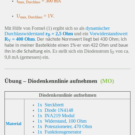
I
= 300 mA
max, Durchlass
U
= 1V
.
max, Durchlass
Mit Hilfe von Formel (1) ergibt sich so als
dynamischer
Durchlasswiderstand
r
= 2,5 Ohm
und ein
Vorwiderstandswert
D
R
= 400 Ohm
.
Der nächste Normwert liegt bei 430 Ohm; ich
V
habe in meiner Bastelkiste einen 1%-er von 422 Ohm und baue
Es stellt sich ein Diodenstrom I
von ca.
ihn in die Schaltung ein.
D
9,8 mA (gemessen) ein.
Übung – Diodenkennlinie aufnehmen
(MO)
Diodenkennlinie aufnehmen
1x Steckbrett
1x Diode 1N4148
1x INA219 Modul
1x Widerstand, 100 Ohm
Material
1x Potenziometer, 470 Ohm
1x Funktionsgenerator