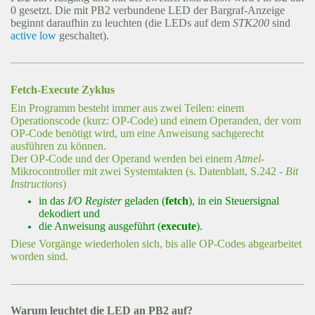
0 gesetzt. Die mit PB2 verbundene LED der Bargraf-Anzeige
beginnt daraufhin zu leuchten (die LEDs auf dem
STK200
sind
active low
geschaltet).
Fetch-Execute Zyklus
Ein Programm besteht immer aus zwei Teilen: einem
Operationscode (kurz: OP-Code) und einem Operanden, der vom
OP-Code benötigt wird, um eine Anweisung sachgerecht
ausführen zu können.
Der OP-Code und der Operand werden bei einem
Atmel
-
Mikrocontroller mit zwei Systemtakten (s. Datenblatt, S.242 -
Bit
Instructions
)
in das
I/O
Register
geladen (
fetch
), in ein Steuersignal
dekodiert und
die Anweisung ausgeführt (
execute
).
Diese Vorgänge wiederholen sich, bis alle OP-Codes abgearbeitet
worden sind.
Warum leuchtet die LED an PB2 auf?