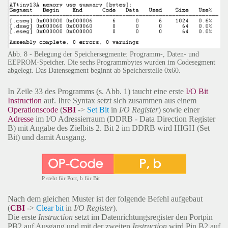
Abb. 8 - Belegung der Speichersegmente: Programm-, Daten- und
EEPROM-Speicher. Die sechs Programmbytes wurden im Codesegment
abgelegt. Das Datensegment beginnt ab Speicherstelle 0x60.
In Zeile 33 des Programms (s. Abb. 1) taucht eine erste
I/O Bit
Instruction
auf. Ihre Syntax setzt sich zusammen aus einem
Operationscode
(
SBI
->
Set Bit
in
I/O Register
) sowie einer
Adresse
im I/O Adressierraum (DDRB - Data Direction Register
B) mit Angabe des Zielbits 2. Bit 2 im DDRB wird HIGH (Set
Bit) und damit Ausgang.
P steht für Port, b für Bit
Nach dem gleichen Muster ist der folgende Befehl aufgebaut
(
CBI
->
Clear bit
in
I/O Register
).
Die erste
Instruction
setzt im Datenrichtungsregister den Portpin
PB2 auf Ausgang und mit der zweiten
Instruction
wird Pin B2 auf