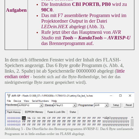
Die Instruktion
CBI PORTB, PB0
wird zu
98C0
.
Aufgaben
Das mit F7 assemblierte Programm wird im
Projektordner
Output
in der Datei
LEDein.HEX
abgelegt (Abb. 3).
Rufe jetzt über das Hauptmenü von
AVR
Studio
mit
Tools – KandaTools –
AVRISP-U
das Brennerprogramm auf.
In dem sich öffnenden Fenster wird der Inhalt des FLASH-
Speichers angezeigt. Das 6 Byte große Programm (s. Abb. 4,
links, 2. Spalte) ist ab Speicherstelle 00000000 abgelegt (
little
endian order
- bezieht sich auf die Byte-Reihenfolge, bei der das
).
niedrigstwertige Byte zuerst gespeichert wird
Abbildung 5 - Die Oberfläche des Brennerprogramms AVRISP-U. Das 6 Byte umfassende
Programm ist in little-endian-order im FLASH abgelegt.