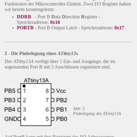
Funktionen der Mikrocontroller-Einheit. Zwei I/O Register haben
wir bereits kennengelernt:
DDRB
- Port B
D
ata
D
irection
R
egister -
Speicheradresse:
0x18
PORTB
- Port B Output Latch - Speicheradresse:
0x17
2 - Die Pinbelegung eines
ATtiny13x
Der
ATtiny13A
verfügt über 5 Ein- und Ausgänge, die im
sogenannten Port B mit 5 Anschlüssen organisiert sind.
Abb. 5
Pinbelegung des ATtiny13A
Auf PortB kann mit drei Registern des I/O Adressraumes