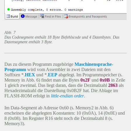
Abb. 7
Das Codesegment enthält 18 Byte Befehlscode und 4 Datenbytes. Das
Datensegment enthält 3 Byte.
Das zu diesem Programm zugehörige
Maschinensprache-
Programm
wird vom Assembler in zwei Dateien mit den
Suffixen *.
HEX
und *.
EEP
abgelegt.
Im Programmspeicher (s.
Memory in Abb. 6) findet man die Bytes
0x2F
und
0x0B
in Zeile
1 gleich zweimal. Das liegt daran, dass die Dezimalzahl
2863
als
Hexadezimalzahl die Darstellung 0x0B2F hat. Die Ablage im
FLASH-ROM erfolgt in
little-endian order
.
Im Data-Segment ab Adresse 0x60 (s. Memory2 in Abb. 6)
erscheinen die abgelegten Konstanten: 10 (0x0A), 14 (0x0E) und
8 (0x08). Im Register R16 steht noch die Dezimalzahl 8 (s.
Memory3).