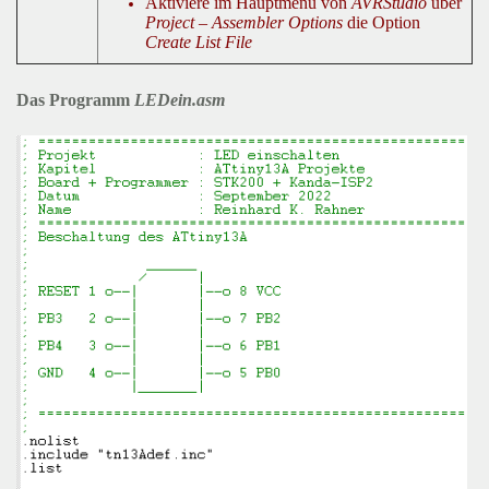
Aktiviere im Hauptmenü von
AVRStudio
über
Project – Assembler Options
die Option
Create List File
Das Programm
LEDein.asm