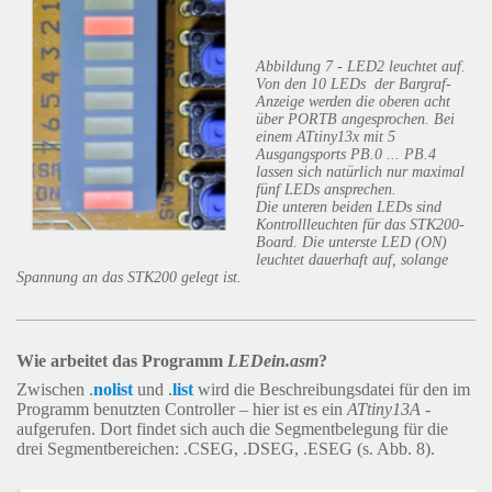
Abbildung 7 - LED2 leuchtet auf.
Von den 10 LEDs der Bargraf-
Anzeige werden die oberen acht
über PORTB angesprochen. Bei
einem ATtiny13x mit 5
Ausgangsports PB.0 ... PB.4
lassen sich natürlich nur maximal
fünf LEDs ansprechen.
Die unteren beiden LEDs sind
Kontrollleuchten für das STK200-
Board. Die unterste LED (ON)
leuchtet dauerhaft auf, solange
Spannung an das STK200 gelegt ist.
Wie arbeitet das Programm
LEDein.asm
?
Zwischen .
nolist
und .
list
wird die Beschreibungsdatei für den im
Programm benutzten Controller – hier ist es ein
ATtiny13A
-
aufgerufen. Dort findet sich auch die Segmentbelegung für die
drei Segmentbereichen: .CSEG, .DSEG, .ESEG (s. Abb. 8).