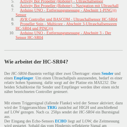
Activity Bot Propeller (Roboter) - Ultraschallsensor
Activity Bot Propeller (Roboter) - Navigation mit Ultraschall
Arduino UNO - Entfernungsmessung - Abschnitt 1-PING)))
Sensor
AVR Controller und BASCOM - Ultraschallsensor HC-SR04
Propeller Spin - Multicore - Abschnitt 3-Ultraschallsensoren
HC-SR04 und PING)))
Arduino UNO - Entfernungsmessung - Abschnitt 3 - Der
Sensor HC-SR04
Wie arbeitet der HC-SR04?
Der
HC-SR04
-Baustein verfügt über zwei Übertrager: einen
Sender
und
einen
Empfänger
. Um einen Ultraschallpuls auszusenden, bedarf es einer
relativ hohen Spannung. dafür sorgt auf der Platine ein
MAX232
. Die
beiden Schaltkreise für Sender und Empfänger werden über einen nicht
näher bezeichneten Controller gesteuert.
Mit einem Triggersignal (fallende Flanke) wird der Sensor aktiviert; dazu
wird der Triggeranschluss
TRIG
zunächst auf HIGH und anschließend
auf LOW gezogen. Nach ca. 250µs sendet der
HC-SR04
ein Burstsignal
aus.
Der Eingang des Echo-Sensors
ECHO
liegt auf LOW; die Zeitmessung
wird gestartet. Sobald das vom Hindernis reflektierte Signal am