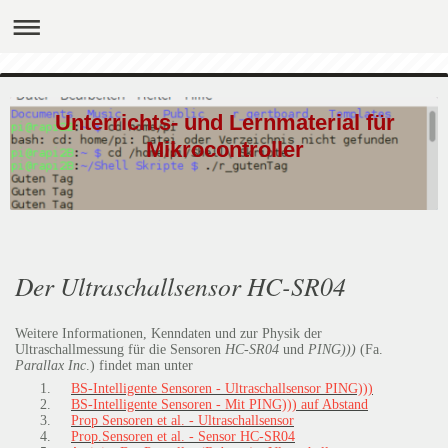
Unterrichts- und Lernmaterial für
Mikrocontroller
Der Ultraschallsensor HC-SR04
Weitere Informationen, Kenndaten und zur Physik der
Ultraschallmessung für die Sensoren
HC-SR04
und
PING)))
(Fa.
Parallax Inc
.) findet man unter
BS-Intelligente Sensoren - Ultraschallsensor PING)))
BS-Intelligente Sensoren - Mit PING))) auf Abstand
Prop Sensoren et al. - Ultraschallsensor
Prop.Sensoren et al. - Sensor HC-SR04