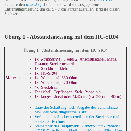
Schleife den
time.sleep
-Befehl aus, wird die ausgegebene
Entfernungsmessung um ca. 5 - 7 cm kürzer ausfallen. Erkläre diesen
Sachverhalt.
Übung 1 - Abstandsmessung mit dem HC-SR04
Übung 1 - Abstandsmessung mit dem HC-SR04
1x
Raspberry Pi 3
oder
2
, Anschlusskabel, Maus,
Tastatur, Steckernetzteil
1x Steckbrett, klein
1x HC-SR04
1x Widerstand, 330 Ohm
Material
1x Widerstand, 470 Ohm
4x Steckdraht
Tennisball, Topflappen, Stck. Pappe o.ä.
1x langes Lineal oder Maßband (ca. 30cm ... 40cm)
Baue die Schaltung nach Vorgabe der Schaltskizze
bzw. des Schaltungsaufbaus auf.
Verbinde das Steckernetzteil mit der Steckdose und
boote den Rechner.
Starte über das Hauptmenü
"Entwicklung - Python3
(IDLE)"
die Python Shell und öffne über
File - New