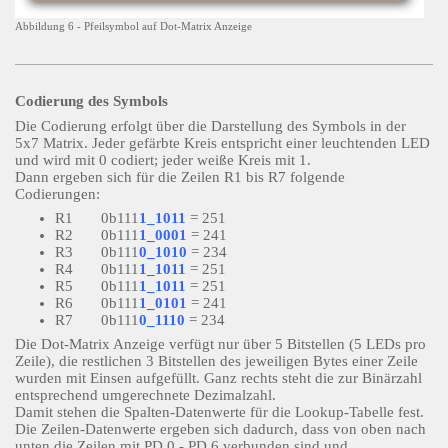
Abbildung 6 - Pfeilsymbol auf Dot-Matrix Anzeige
Codierung des Symbols
Die Codierung erfolgt über die Darstellung des Symbols in der
5x7 Matrix. Jeder gefärbte Kreis entspricht einer leuchtenden LED
und wird mit 0 codiert; jeder weiße Kreis mit 1.
Dann ergeben sich für die Zeilen R1 bis R7 folgende
Codierungen:
R1 0b111
1_1011
= 251
R2 0b111
1_0001
= 241
R3 0b111
0_1010
= 234
R4 0b111
1_1011
= 251
R5 0b111
1_1011
= 251
R6 0b111
1_0101
= 241
R7 0b111
0_1110
= 234
Die Dot-Matrix Anzeige verfügt nur über 5 Bitstellen (5 LEDs pro
Zeile), die restlichen 3 Bitstellen des jeweiligen Bytes einer Zeile
wurden mit Einsen aufgefüllt. Ganz rechts steht die zur Binärzahl
entsprechend umgerechnete Dezimalzahl.
Damit stehen die Spalten-Datenwerte für die Lookup-Tabelle fest.
Die Zeilen-Datenwerte ergeben sich dadurch, dass von oben nach
unten die Zeilen mit PD.0 - PD.6 verbunden sind und