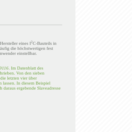
2
Hersteller eines I
C-Bauteils in
äufig die höchstwertigen fest
nwender einstellbar.
9116
. Im Datenblatt des
chrieben. Von den sieben
die letzten vier über
n lassen. In diesem Beispiel
ch daraus ergebende Slaveadresse