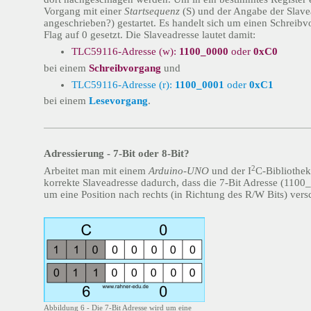
Vorgang mit einer
Startsequenz
(S) und der Angabe der Slave
angeschrieben?) gestartet. Es handelt sich um einen Schreib
Flag auf 0 gesetzt. Die Slaveadresse lautet damit:
TLC59116-Adresse (w):
1100_0000
oder
0xC0
bei einem
Schreibvorgang
und
TLC59116-Adresse (r):
1100_0001
oder
0xC1
bei einem
Lesevorgang
.
Adressierung - 7-Bit oder 8-Bit?
2
Arbeitet man mit einem
Arduino-UNO
und der I
C-Bibliothe
korrekte Slaveadresse dadurch, dass die 7-Bit Adresse (1100
um eine Position nach rechts (in Richtung des R/W Bits) vers
Abbildung 6 - Die 7-Bit Adresse wird um eine