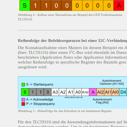
Abbildung 4 - Aufbau einer Slaveadresse am Beispiel des LED Treiberbausteins
TLC59116
Reihenfolge der Befehlssequenzen bei einer I2C-Verbindun
Die Kontaktaufnahme eines Masters (in diesem Beispiel ein
A
2
(hier:
TLC59116
) über einen I
C-Bus wird ebenfalls im Daten
beschrieben (
Application Notes
oder
Application Information
welcher Reihenfolge in spezifische Register des Bauteils ges
ausgelesen wird.
Abbildung 5 - Ablauffolge für das Schreiben in ein bestimmtes Register
Für den
TLC59116
sind die Anwendungsinformationen auf Se
dort nachgeschlagen werden. Um in ein bestimmtes Register 