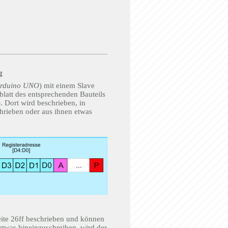
g
rduino UNO
) mit einem Slave
blatt des entsprechenden Bauteils
). Dort wird beschrieben, in
chrieben oder aus ihnen etwas
ite 26ff beschrieben und können
etwas hineinzuschreiben, wird der