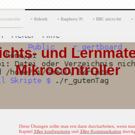
rocontroller
Robotik
Raspberry Pi
BBC micro:bit
ichts- und Lernmater
Mikrocontroller
Diese Übungen sollte man erst dann durcharbeiten, wenn ma
Kapitel
XBee
konfigurieren
und
XBee
Kommunikation
durchg