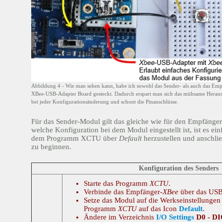
Abbildung 4 - Wie man sehen kann, habe ich sowohl das Sender- als auch das Em
XBee-USB-Adapter Board gesteckt. Dadurch erspart man sich das mühsame Herau
bei jeder Konfigurationsänderung und schont die Pinanschlüsse.
Für das Sender-Modul gilt das gleiche wie für den Empfänger.
welche Konfiguration bei dem Modul eingestellt ist, ist es ei
dem Programm XCTU über
Default
herzustellen und anschli
zu beginnen.
Konfiguration des Senders
Starte das Programm
XCTU
.
Verbinde das Empfänger-
XBee
über das USB
Setze das Modul auf die Werkseinstellungen
Programm
XCTU
auf das Icon
Default
.
Ändere im Verzeichnis
I/O Settings
D0 - DI