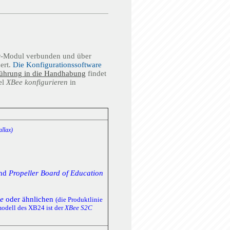
-Modul verbunden und über
ert.
Die Konfigurationssoftware
ührung in die Handhabung
findet
el
XBee konfigurieren
in
allax)
nd
Propeller Board of Education
e
oder ähnlichen
(die Produktlinie
modell des XB24 ist der
XBee S2C