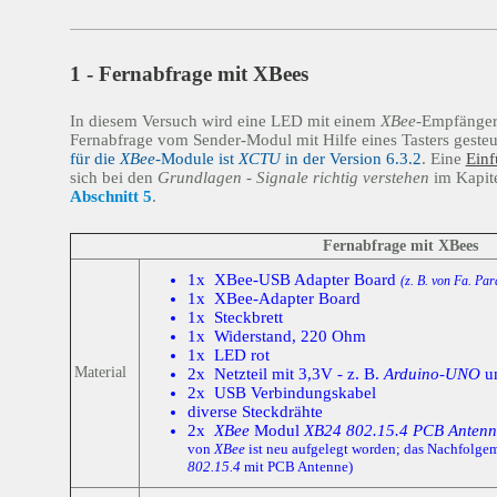
1 - Fernabfrage mit XBees
In diesem Versuch wird eine LED mit einem
XBee
-Empfänger
Fernabfrage vom Sender-Modul mit Hilfe eines Tasters gesteu
für die
XBee
-Module ist
XCTU
in der Version 6.3.2
. Eine
Einf
sich bei den
Grundlagen - Signale richtig verstehen
im Kapit
Abschnitt 5
.
Fernabfrage mit XBees
1x XBee-USB Adapter Board
(z. B. von Fa. Par
1x XBee-Adapter Board
1x Steckbrett
1x Widerstand, 220 Ohm
1x LED rot
Material
2x Netzteil mit 3,3V - z. B.
Arduino
-
UNO
u
2x USB Verbindungskabel
diverse Steckdrähte
2x
XBee
Modul
XB24 802.15.4 PCB Antenn
von
XBee
ist neu aufgelegt worden; das Nachfolge
802.15.4
mit PCB Antenne)