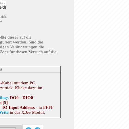
 sich
nt
llte dieser auf die
uriert werden. Sind die
nigen Veränderungen die
Bees
für diesen Versuch auf die
s
-Kabel mit dem PC.
 zurück. Klicke dazu im
tings
DO0 - DIO0
 [5]
- IO Input Address
- in
FFFF
rite
in das
XBee
Modul.