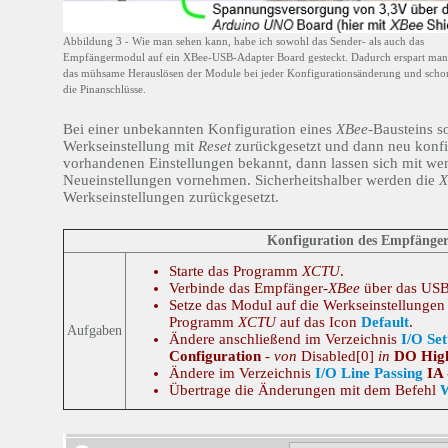
Abbildung 3 - Wie man sehen kann, habe ich sowohl das Sender- als auch das
Empfängermodul auf ein XBee-USB-Adapter Board gesteckt. Dadurch erspart man
das mühsame Herauslösen der Module bei jeder Konfigurationsänderung und scho
die Pinanschlüsse.
Bei einer unbekannten Konfiguration eines
XBee
-Bausteins so
Werkseinstellung mit
Reset
zurückgesetzt und dann neu konfig
vorhandenen Einstellungen bekannt, dann lassen sich mit we
Neueinstellungen vornehmen. Sicherheitshalber werden die
X
Werkseinstellungen zurückgesetzt.
Konfiguration des Empfänger
Starte das Programm
XCTU
.
Verbinde das Empfänger-
XBee
über das USB
Setze das Modul auf die Werkseinstellungen
Programm
XCTU
auf das Icon
Default
.
Aufgaben
Ändere anschließend im Verzeichnis
I/O Set
Configuration
-
von
Disabled[0]
in
DO High
Ändere im Verzeichnis
I/O Line Passing
IA 
Übertrage die Änderungen mit dem Befehl
W