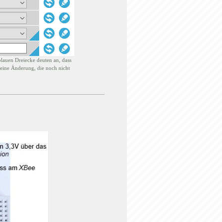
lauen Dreiecke deuten an, dass
 eine Änderung, die noch nicht