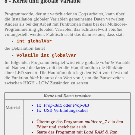
8 - Kerne und globale Variable
Programmcode, der mit verschiedenen
Cogs
arbeitet, kann über
die Installation globaler Variablen gemeinsame Daten verwalten.
Anders als bei der Arbeit mit Funktionen muss bei der Multicore-
Programmierung globalen Variablen das Schlüsselwort
volatile
vorangestellt werden. Praktisch sieht das dann so aus, dass statt
int globalVar
die Deklaration lautet
volatile int globalVar
Im folgenden Programmbeispiel wird eine globale
volatile
Variable
mit Namen
t
deklariert, mit der die Hauptfunktion die Blinkrate
einer LED steuert. Die Hauptfunktion legt den Wert von
t
fest und
die Funktion
blink
benutzt den Wert von
t
, um die Pausenzeiten
zwischen HIGH - LOW Zuständen zu setzen.
Kerne und Daten verwalten
1x
Prop-BoE
oder
Prop-AB
Material
1x USB Verbindungskabel
Übertrage das Programm
multicore_7.c
in den
Editor und speichere es ab.
Starte das Programm mit
Load RAM & Run
.