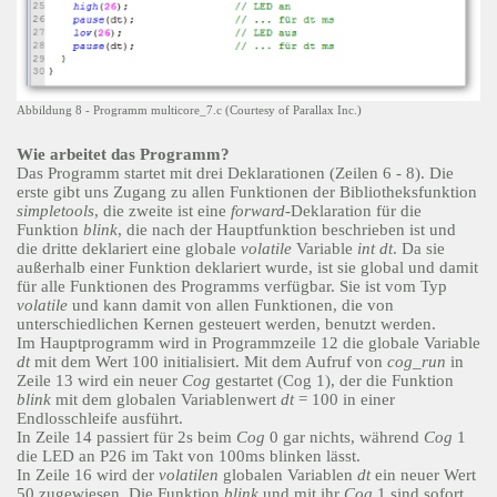
Abbildung 8 - Programm multicore_7.c (Courtesy of Parallax Inc.)
Wie arbeitet das Programm?
Das Programm startet mit drei Deklarationen (Zeilen 6 - 8). Die
erste gibt uns Zugang zu allen Funktionen der Bibliotheksfunktion
simpletools
, die zweite ist eine
forward
-Deklaration für die
Funktion
blink
, die nach der Hauptfunktion beschrieben ist und
die dritte deklariert eine globale
volatile
Variable
int
dt
. Da sie
außerhalb einer Funktion deklariert wurde, ist sie global und damit
für alle Funktionen des Programms verfügbar. Sie ist vom Typ
volatile
und kann damit von allen Funktionen, die von
unterschiedlichen Kernen gesteuert werden, benutzt werden.
Im Hauptprogramm wird in Programmzeile 12 die globale Variable
dt
mit dem Wert 100 initialisiert. Mit dem Aufruf von
cog_run
in
Zeile 13 wird ein neuer
Cog
gestartet (Cog 1), der die Funktion
blink
mit dem globalen Variablenwert
dt
= 100 in einer
Endlosschleife ausführt.
In Zeile 14 passiert für 2s beim
Cog
0 gar nichts, während
Cog
1
die LED an P26 im Takt von 100ms blinken lässt.
In Zeile 16 wird der
volatilen
globalen Variablen
dt
ein neuer Wert
50 zugewiesen. Die Funktion
blink
und mit ihr
Cog
1 sind sofort