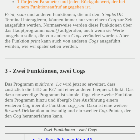
1 für jeden Parameter und jeden Rückgabewert, der bei
einem Funktionsaufruf angegeben ist.
Print, scan
und anderen Funktionen, die mit dem
SimpleIDE
Terminal interagieren, können immer nur von einem
Cog
zur Zeit
ausgeführt werden. Normaerweise werden diese Funktionen über
das Hauptprogramm
main()
aufgerufen, auch wenn sie Werte
ausgeben sollen, die von anderen
Cogs
verändert wurden. Aber
die Funktion
print
kann auch von anderen
Cogs
ausgeführt
werden, wie wir später sehen werden.
3 - Zwei Funktionen, zwei Cogs
Das Programm
multicore_1.c
wird jetzt so erweitert, dass
zusätzlich die LED an P27 mit einer anderen Frequenz blinkt. Das
dazu notwendige Programm ist simple: füge eine zweite Funktion
dem Programm hinzu und übergib ihre Ausführung einem
weiteren
Cog
über die Funktion
cog_run
. Dazu ist eine weitere
forward
-Deklaration notwendig und ein zweiter
Cog
-Pointer, der
den
Cog
herunterfahren kann.
Zwei Funktionen - zwei Cogs
1x
Prop-BoE
oder
Prop-AB