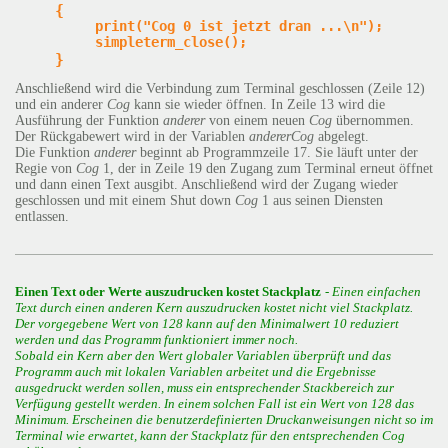
{
     print("Cog 0 ist jetzt dran ...\n");

}
Anschließend wird die Verbindung zum Terminal geschlossen (Zeile 12)
und ein anderer
Cog
kann sie wieder öffnen. In Zeile 13 wird die
Ausführung der Funktion
anderer
von einem neuen
Cog
übernommen.
Der Rückgabewert wird in der Variablen
andererCog
abgelegt.
Die Funktion
anderer
beginnt ab Programmzeile 17. Sie läuft unter der
Regie von
Cog
1, der in Zeile 19 den Zugang zum Terminal erneut öffnet
und dann einen Text ausgibt. Anschließend wird der Zugang wieder
geschlossen und mit einem Shut down
Cog
1 aus seinen Diensten
entlassen.
Einen Text oder Werte auszudrucken kostet Stackplatz
- Einen einfachen
Text durch einen anderen Kern auszudrucken kostet nicht viel Stackplatz.
Der vorgegebene Wert von 128 kann auf den Minimalwert 10 reduziert
werden und das Programm funktioniert immer noch.
Sobald ein Kern aber den Wert globaler Variablen überprüft und das
Programm auch mit lokalen Variablen arbeitet und die Ergebnisse
ausgedruckt werden sollen, muss ein entsprechender Stackbereich zur
Verfügung gestellt werden. In einem solchen Fall ist ein Wert von 128 das
Minimum. Erscheinen die benutzerdefinierten Druckanweisungen nicht so im
Terminal wie erwartet, kann der Stackplatz für den entsprechenden Cog