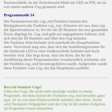
Pausenschleife. In der Zwischenzeit blinkt die LED an P26, da sie
von einem anderen
Cog
gesteuert wird.
Programmzeile 14
Der Parameterwert der
cog_end
Funktion benutzt den
Rückgabewert der Funktion
cog_run
. Erinnern wir uns, dass
cog
die Speicheradresse ist, bei der die ID Nummer des neu gestarteten
Kerns abgelegt ist.
Cog_end
geht zur angegebenen Adresse, holt
sich dort die ID Nummer und fährt den Cog herunter.
Die Funktion
blink
befindet sich unterhalb der Hauptfunktion
main
. Verwirrend mag sein, dass sich die Ausführungsroutine für
die blinkende LED in einer Endlosschleife befindet und doch
beendet wird. Das liegt daran, dass der Kern, der für die
Ausführung dieser Programmzeilen verantwortlich zeichnete, mit
der Funktion
cog_end
heruntergefahren wurde. Aufgerufen wurde
diese Funktion vom
Cog
, der das Hauptmenü ausführt.
Recycle benutzte Cogs!
Fahre die
Cogs
, die nicht mehr benötigt werden in einem
Programm, mit dem Aufruf der Funktion
cog_end
herunter; ganz
egal, ob sie mit einer Endlosschleife arbeiten oder nicht. Damit
wird Stackplatz freigegeben und der
Cog
ist für andere Aufgaben
im Programm erneut einsetzbar.