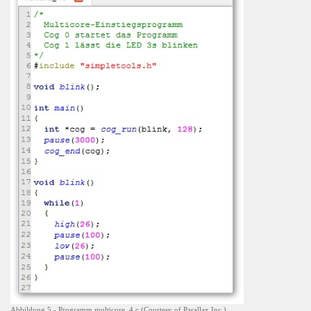
Abbildung 5 - Programm multicore_4.c (Courtesy of Parallax Inc.)