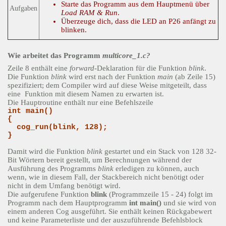
Starte das Programm aus dem Hauptmenü über
Aufgaben
Load RAM & Run
.
Überzeuge dich, dass die LED an P26 anfängt zu
blinken.
Wie arbeitet das Programm
multicore_1.c?
Zeile 8 enthält eine
forward
-Deklaration für die Funktion
blink
.
Die Funktion
blink
wird erst nach der Funktion
main
(ab Zeile 15)
spezifiziert; dem Compiler wird auf diese Weise mitgeteilt, dass
eine Funktion mit diesem Namen zu erwarten ist.
Die Hauptroutine enthält nur eine Befehlszeile
int main()
{
cog_run(blink, 128);
}
Damit wird die Funktion
blink
gestartet und ein Stack von 128 32-
Bit Wörtern bereit gestellt, um Berechnungen während der
Ausführung des Programms
blink
erledigen zu können, auch
wenn, wie in diesem Fall, der Stackbereich nicht benötigt oder
nicht in dem Umfang benötigt wird.
Die aufgerufene Funktion
blink
(Programmzeile 15 - 24) folgt im
Programm nach dem Hauptprogramm
int main()
und sie wird von
einem anderen Cog ausgeführt. Sie enthält keinen Rückgabewert
und keine Parameterliste und der auszuführende Befehlsblock