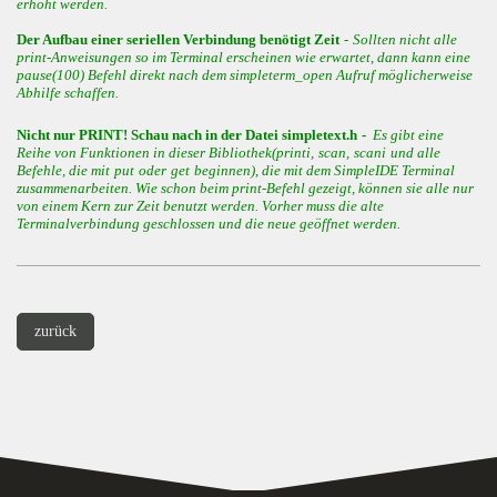
erhöht werden.
Der Aufbau einer seriellen Verbindung benötigt Zeit
-
Sollten nicht alle
print-Anweisungen so im Terminal erscheinen wie erwartet, dann kann eine
pause(100) Befehl direkt nach dem simpleterm_open Aufruf möglicherweise
Abhilfe schaffen.
Nicht nur PRINT! Schau nach in der Datei simpletext.h
-
Es gibt eine
Reihe von Funktionen in dieser Bibliothek(
printi
,
scan
,
scani
und alle
Befehle, die mit
put
oder
get
beginnen), die mit dem SimpleIDE Terminal
zusammenarbeiten. Wie schon beim print-Befehl gezeigt, können sie alle nur
von einem Kern zur Zeit benutzt werden. Vorher muss die alte
Terminalverbindung geschlossen und die neue geöffnet werden.
zurück