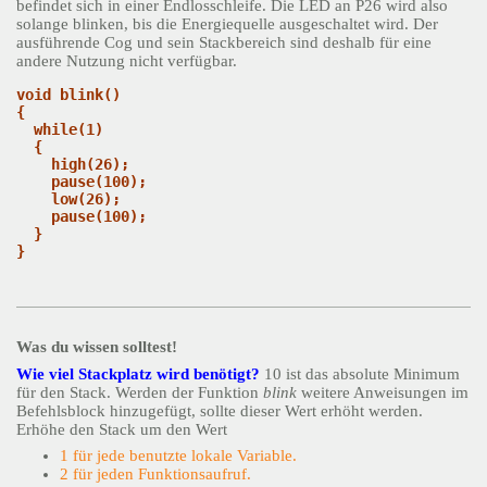
befindet sich in einer Endlosschleife. Die LED an P26 wird also
solange blinken, bis die Energiequelle ausgeschaltet wird. Der
ausführende Cog und sein Stackbereich sind deshalb für eine
andere Nutzung nicht verfügbar.
void blink()               
{
  while(1)               
  {
    high(26);              
    pause(100);       
    low(26);             
    pause(100);        
  }
}
Was du wissen solltest!
Wie viel Stackplatz wird benötigt?
10 ist das absolute Minimum
für den Stack. Werden der Funktion
blink
weitere Anweisungen im
Befehlsblock hinzugefügt, sollte dieser Wert erhöht werden.
Erhöhe den Stack um den Wert
1 für jede benutzte lokale Variable.
2 für jeden Funktionsaufruf.