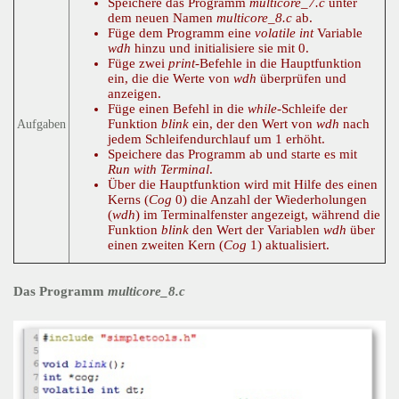
Speichere das Programm
multicore_7.c
unter
dem neuen Namen
multicore_8.c
ab.
Füge dem Programm eine
volatile int
Variable
wdh
hinzu und initialisiere sie mit 0.
Füge zwei
print
-Befehle in die Hauptfunktion
ein, die die Werte von
wdh
überprüfen und
anzeigen.
Füge einen Befehl in die
while
-Schleife der
Funktion
blink
ein, der den Wert von
wdh
nach
Aufgaben
jedem Schleifendurchlauf um 1 erhöht.
Speichere das Programm ab und starte es mit
Run with Terminal
.
Über die Hauptfunktion wird mit Hilfe des einen
Kerns (
Cog
0) die Anzahl der Wiederholungen
(
wdh
) im Terminalfenster angezeigt, während die
Funktion
blink
den Wert der Variablen
wdh
über
einen zweiten Kern (
Cog
1) aktualisiert.
Das Programm
multicore_8.c