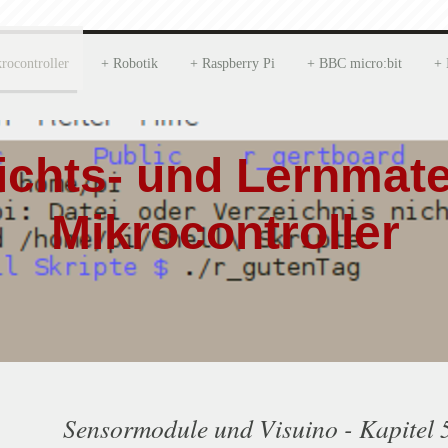
rocontroller
Robotik
Raspberry Pi
BBC micro:bit
ichts- und Lernmater
Mikrocontroller
Sensormodule und Visuino - Kapitel 