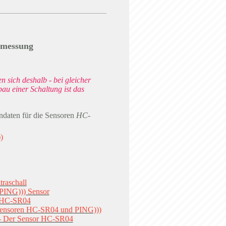
smessung
 sich deshalb - bei gleicher
u einer Schaltung ist das
ndaten für die Sensoren
HC-
)
traschall
PING))) Sensor
r HC-SR04
allsensoren HC-SR04 und PING)))
 - Der Sensor HC-SR04