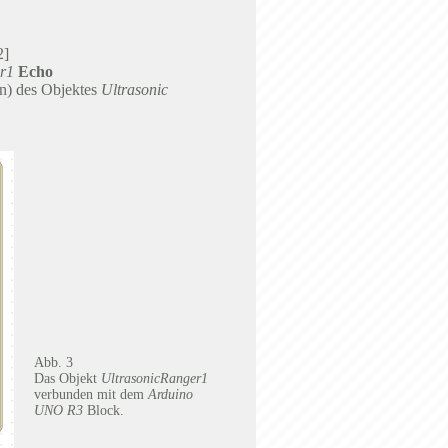
2]
r1
Echo
n) des Objektes
Ultrasonic
Abb. 3
Das Objekt
UltrasonicRanger1
verbunden mit dem
Arduino
UNO R3
Block.