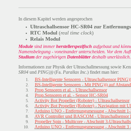
In diesem Kapitel werden angesprochen
Ultraschallsensor HC-SR04 zur Entfernung
RTC Modul
(
real time clock
)
Relais Modul
Module
sind immer
herstellerspezifisch
aufgebaut und können
Namensbelegung - voneinander unterscheiden. Vor dem Aufba
Studium
der zugehörigen
Datenblätter
deshalb unerlässlich.
Informationen zur Physik der Ultraschallmessung sowie Ken
SR04
und
PING)))
(Fa.
Parallax Inc
.) findet man hier:
BS-Intelligente Sensoren - Ultraschallsensor PING))
BS-Intelligente Sensoren - Mit PING))) auf Abstand
Prop Sensoren et al. - Ultraschallsensor
Prop.Sensoren et al. - Sensor HC-SR04
Activity Bot Propeller (Roboter) - Ultraschallsensor
Activity Bot Propeller (Roboter) - Navigation mit Ul
Arduino UNO - Entfernungsmessung - Abschnitt 1-
AVR Controller und BASCOM - Ultraschallsenso
Propeller Spin - Multicore - Abschnitt 3-Ultrasch
Arduino UNO - Entfernungsmessung - Abschnitt 3