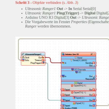
Schritt 3 -
Objekte verbinden (
s. Abb. 3
)
Ultrasonic Ranger1
Out
->
In
Serial Serial[0]
Ultrasonic Ranger1
Ping(Trigger)
->
Digital
Digital[
Arduino UNO R3 Digital[3]
Out
->
Ultrasonic Range
Die Vorgabewerte im Fenster
Properties
(Eigenschafte
Ranger
werden übernommen.