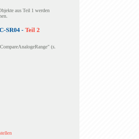
Objekte aus Teil 1 werden
hen.
C-SR04 -
Teil 2
 "CompareAnalogeRange" (
s.
stellen