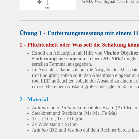
GND, Vcc
,
Signal
(von links na
Übung 1 - Entfernungsmessung mit einem H
1 - Pflichtenheft oder Was soll die Schaltung kön
Es soll ein Ablaufplan mit Hilfe von
Visuino
Objekte
Entfernungsmessungen
mit einem
HC-SR04
möglich
seriellen Terminal ausgegeben.
Im Anschluss daran soll auf die Ausgabe der Messdat
(rot und grün) sollen so in den Ablaufplan eingebaut u
rote LED aufleuchtet, sobald der Abstand zu einem erf
cm ist. Bei einem Abstand größer oder gleich 50 cm so
2 - Material
Arduino
- oder
Arduino
kompatibles Board (Ard-Board
Steckbrett und Steckdraht (Ma-Ma, Fe-Ma)
1x LED rot, 1x LED grün
2x Widerstand 1 kOhm
Arduino
IDE und
Visuino
auf dem Rechner bereits insta